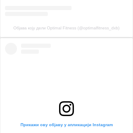
Објава коју дели Optimal Fitness (@optimalfitness_dxb)
Прикажи ову објаву у апликацији Instagram