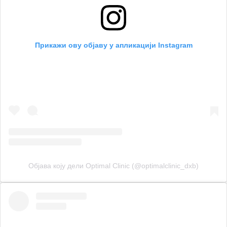
Прикажи ову објаву у апликацији Instagram
Објава коју дели Optimal Clinic (@optimalclinic_dxb)