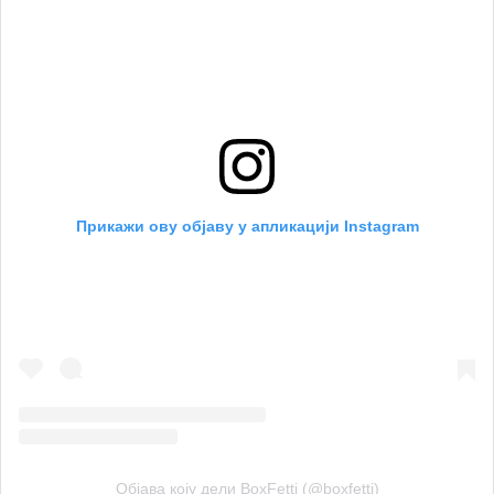
Прикажи ову објаву у апликацији Instagram
Објава коју дели BoxFetti (@boxfetti)