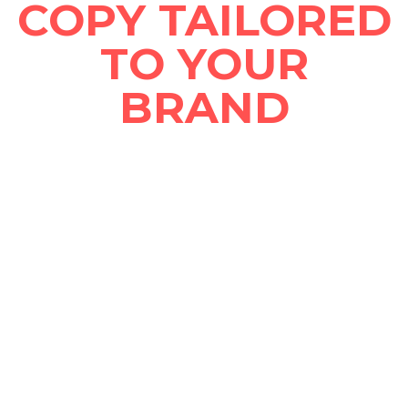
COPY TAILORED
TO YOUR
BRAND
We craft copy that resonates with your
audience. Whether it’s engaging captions,
impactful posts, or strategic ad campaigns,
we understand the power of words to build
connections, drive engagement, and boost
conversions.